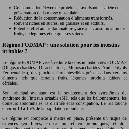
Consommation élevée de protéines, favorisant la satiété et la
préservation de la masse musculaire.
Réduction de la consommation d’aliments transformés,
souvent riches en sucres, en graisses et en additifs.
Potentiel effet anti-inflammatoire grâce à la consommation de
fruits, de légumes et de graisses saines.
Régime FODMAP : une solution pour les intestins
irritables ?
Le régime FODMAP vise à réduire la consommation des FODMAP
(Oligosaccharides, Disaccharides, Monosaccharides And Polyols
Fermentables), des glucides fermentescibles présents dans certains
aliments, tels que certains fruits, légumes, produits laitiers et
céréales.
Son principal avantage est le soulagement des symptômes du
syndrome de l’intestin irritable (SII), tels que les ballonnements, les
douleurs abdominales, la diarrhée et la constipation. Le SII touche
environ 10 à 15% de la population mondiale.
Ce régime est complexe à mettre en place, présente un risque de
carences (en fibres, en calcium et en probiotiques) et doit
impérativement être suivi sous contrôle médical, avec l’aide d’un