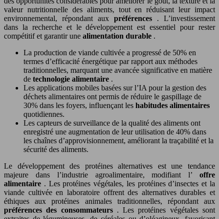
des opportunités considérables pour améliorer le goût, la texture et la
valeur nutritionnelle des aliments, tout en réduisant leur impact
environnemental, répondant aux
préférences
. L’investissement
dans la recherche et le développement est essentiel pour rester
compétitif et garantir une
alimentation durable
.
La production de viande cultivée a progressé de 50% en
termes d’efficacité énergétique par rapport aux méthodes
traditionnelles, marquant une avancée significative en matière
de
technologie alimentaire
.
Les applications mobiles basées sur l’IA pour la gestion des
déchets alimentaires ont permis de réduire le gaspillage de
30% dans les foyers, influençant les
habitudes alimentaires
quotidiennes.
Les capteurs de surveillance de la qualité des aliments ont
enregistré une augmentation de leur utilisation de 40% dans
les chaînes d’approvisionnement, améliorant la traçabilité et la
sécurité des aliments.
Le développement des protéines alternatives est une tendance
majeure dans l’industrie agroalimentaire, modifiant l’
offre
alimentaire
. Les protéines végétales, les protéines d’insectes et la
viande cultivée en laboratoire offrent des alternatives durables et
éthiques aux protéines animales traditionnelles, répondant aux
préférences des consommateurs
. Les protéines végétales sont
extraites de légumineuses, de céréales ou d’oléagineux, favorisant