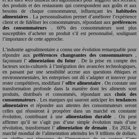
des produits et des restaurants qui correspondent aux goûts et aux
besoins de chaque consommateur, influençant les
habitudes
alimentaires
. La personnalisation permet d’améliorer l’expérience
client et de fidéliser les consommateurs, répondant aux
préférences
des consommateurs
. 60% des consommateurs sont plus
susceptibles d’acheter un produit s’il est personnalisé, soulignant
l’importance de cette approche.
L’industrie agroalimentaire a connu une évolution remarquable pour
répondre aux
préférences changeantes des consommateurs
,
façonnant l’
alimentation du futur
. De la prise en compte des
facteurs socio-culturels à l’intégration des avancées technologiques,
en passant par une sensibilité accrue aux questions éthiques et
environnementales, les entreprises ont dû s’adapter et innover pour
rester compétitives, modifiant l’
offre alimentaire
. On constate une
transformation profonde dans la manière dont les aliments sont
produits, distribués et consommés, répondant aux
choix des
consommateurs
. Les marques qui sauront anticiper les
tendances
alimentaires
et répondre aux attentes des consommateurs seront
celles qui réussiront à prospérer dans un marché en constante
évolution, contribuant à une
alimentation durable
. On peut
affirmer qu’il ne s’agit pas d’une simple évolution mais d’une
révolution, transformant l’
alimentation de demain
. En 2024, le
marché mondial de l’alimentation atteindra les 9 trillions de dollars,
un chiffre qui témoigne de l’importance de ce secteur. Cette