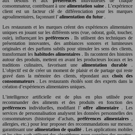
aux besoins et aux
préférences
individuelles de chaque
consommateur, contribuant à une
alimentation saine
. L’expérience
client est un facteur clé de différenciation pour les marques
agroalimentaires, façonnant l’
alimentation du futur
.
Les restaurants et les marques créent des expériences alimentaires
uniques en jouant sur les différents sens (vue, odorat, goût, toucher,
ouïe), influençant les
préférences
. Ils utilisent des techniques de
présentation innovantes, des ambiances sonores et lumineuses
originales et des parfums subtils pour stimuler les sens des clients,
transformant les
habitudes alimentaires
. Ils racontent des histoires
autour des produits, mettent en avant les producteurs locaux et les
traditions culinaires, favorisant une
alimentation durable
.
L’objectif est de créer un moment de plaisir et de partage qui reste
gravé dans la mémoire des clients, répondant aux
choix des
consommateurs
. Les restaurants étoilés sont des experts dans la
création d’expériences alimentaires uniques.
L’intelligence artificielle est de plus en plus utilisée pour
recommander des aliments et des produits en fonction des
préférences
individuelles, modifiant l’
offre alimentaire
. Les
services de personnalisation analysent les données personnelles des
consommateurs (historique d’achats,
préférences alimentaires
,
allergies, etc.) pour leur proposer des recommandations sur mesure,
garantissant une
alimentation de qualité
. Les applications mobiles
et les sites web utilisent des algorithmes pour suggérer des recettes,