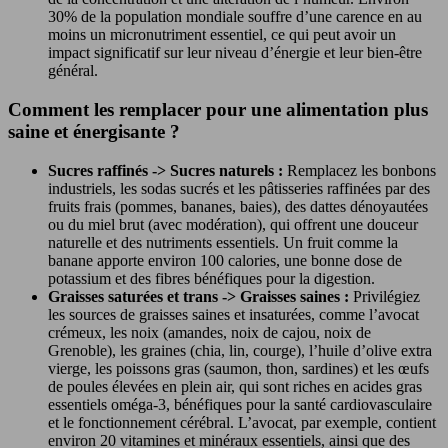
30% de la population mondiale souffre d’une carence en au
moins un micronutriment essentiel, ce qui peut avoir un
impact significatif sur leur niveau d’énergie et leur bien-être
général.
Comment les remplacer pour une alimentation plus
saine et énergisante ?
Sucres raffinés -> Sucres naturels :
Remplacez les bonbons
industriels, les sodas sucrés et les pâtisseries raffinées par des
fruits frais (pommes, bananes, baies), des dattes dénoyautées
ou du miel brut (avec modération), qui offrent une douceur
naturelle et des nutriments essentiels. Un fruit comme la
banane apporte environ 100 calories, une bonne dose de
potassium et des fibres bénéfiques pour la digestion.
Graisses saturées et trans -> Graisses saines :
Privilégiez
les sources de graisses saines et insaturées, comme l’avocat
crémeux, les noix (amandes, noix de cajou, noix de
Grenoble), les graines (chia, lin, courge), l’huile d’olive extra
vierge, les poissons gras (saumon, thon, sardines) et les œufs
de poules élevées en plein air, qui sont riches en acides gras
essentiels oméga-3, bénéfiques pour la santé cardiovasculaire
et le fonctionnement cérébral. L’avocat, par exemple, contient
environ 20 vitamines et minéraux essentiels, ainsi que des