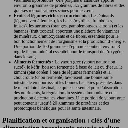
vitamines liposolubles. Une poignée d’amandes apporte
environ 6 grammes de protéines, 3,5 grammes de fibres et des
graisses monoinsaturées saines pour le cœur.
Fruits et légumes riches en nutriments :
Les épinards
(légume vert à feuilles), les baies (myrtilles, framboises,
fraises), les agrumes (oranges, pamplemousses, citrons) et les
bananes (fruit tropical) apportent une pléthore de vitamines,
de minéraux, d’antioxydants et de fibres, essentiels pour le
bon fonctionnement de l’organisme et la production d’énergie.
Une portion de 100 grammes d’épinards contient environ 3
mg de fer, un minéral essentiel pour le transport de l’oxygène
dans le sang.
Aliments fermentés :
Le yaourt grec (yaourt nature non
sucré), le kéfir (boisson fermentée à base de lait ou d’eau), le
kimchi (plat coréen à base de légumes fermentés) et la
choucroute (chou fermenté) favorisent une bonne santé
intestinale en nourrissant les bonnes bactéries présentes dans
le microbiote intestinal, ce qui est essentiel pour l’absorption
des nutriments, la régulation du système immunitaire et la
production de certaines vitamines. Une portion de yaourt grec
peut contenir jusqu’à 20 grammes de protéines et des
probiotiques bénéfiques pour la santé intestinale.
Planification et organisation : clés d’une
alimentation énergisante réussie et d’un