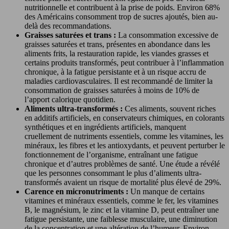
nutritionnelle et contribuent à la prise de poids. Environ 68%
des Américains consomment trop de sucres ajoutés, bien au-
delà des recommandations.
Graisses saturées et trans :
La consommation excessive de
graisses saturées et trans, présentes en abondance dans les
aliments frits, la restauration rapide, les viandes grasses et
certains produits transformés, peut contribuer à l’inflammation
chronique, à la fatigue persistante et à un risque accru de
maladies cardiovasculaires. Il est recommandé de limiter la
consommation de graisses saturées à moins de 10% de
l’apport calorique quotidien.
Aliments ultra-transformés :
Ces aliments, souvent riches
en additifs artificiels, en conservateurs chimiques, en colorants
synthétiques et en ingrédients artificiels, manquent
cruellement de nutriments essentiels, comme les vitamines, les
minéraux, les fibres et les antioxydants, et peuvent perturber le
fonctionnement de l’organisme, entraînant une fatigue
chronique et d’autres problèmes de santé. Une étude a révélé
que les personnes consommant le plus d’aliments ultra-
transformés avaient un risque de mortalité plus élevé de 29%.
Carence en micronutriments :
Un manque de certains
vitamines et minéraux essentiels, comme le fer, les vitamines
B, le magnésium, le zinc et la vitamine D, peut entraîner une
fatigue persistante, une faiblesse musculaire, une diminution
de la concentration et une altération de l’humeur. Environ