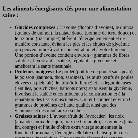
Les aliments énergisants clés pour une alimentation
saine :
Glucides complexes :
L’avoine (flocons d’avoine), le quinoa
(graines de quinoa), la patate douce (pomme de terre douce) et
le riz brun (riz complet) libèrent l’énergie lentement et de
manière constante, évitant les pics et les chutes de glycémie
qui peuvent nuire à votre concentration et à votre humeur.
Une portion d’avoine contient environ 4 grammes de fibres
solubles, favorisant la satiété, régulant la glycémie et
améliorant la santé intestinale.
Protéines maigres :
Le poulet (poitrine de poulet sans peau),
le poisson (saumon, thon, sardines), les œufs (œufs de poules
élevées en plein air), le tofu (tofu ferme) et les légumineuses
(lentilles, pois chiches, haricots noirs) stabilisent la glycémie,
favorisent la satiété et contribuent à la construction et à la
réparation des tissus musculaires. Un œuf contient environ 6
grammes de protéines de haute qualité, ainsi que des
vitamines et des minéraux essentiels.
Graisses saines :
L’avocat (fruit de l’avocatier), les noix
(amandes, noix de cajou, noix de Grenoble), les graines (chia,
lin, courge) et l’huile d’olive extra vierge soutiennent la
fonction hormonale, l’énergie cellulaire et l’absorption des