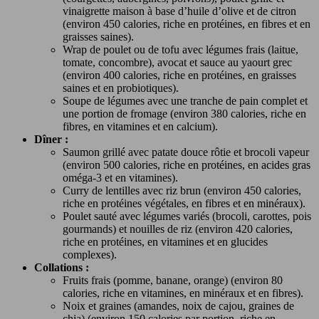
vinaigrette maison à base d’huile d’olive et de citron
(environ 450 calories, riche en protéines, en fibres et en
graisses saines).
Wrap de poulet ou de tofu avec légumes frais (laitue,
tomate, concombre), avocat et sauce au yaourt grec
(environ 400 calories, riche en protéines, en graisses
saines et en probiotiques).
Soupe de légumes avec une tranche de pain complet et
une portion de fromage (environ 380 calories, riche en
fibres, en vitamines et en calcium).
Dîner :
Saumon grillé avec patate douce rôtie et brocoli vapeur
(environ 500 calories, riche en protéines, en acides gras
oméga-3 et en vitamines).
Curry de lentilles avec riz brun (environ 450 calories,
riche en protéines végétales, en fibres et en minéraux).
Poulet sauté avec légumes variés (brocoli, carottes, pois
gourmands) et nouilles de riz (environ 420 calories,
riche en protéines, en vitamines et en glucides
complexes).
Collations :
Fruits frais (pomme, banane, orange) (environ 80
calories, riche en vitamines, en minéraux et en fibres).
Noix et graines (amandes, noix de cajou, graines de
chia) (environ 150 calories par portion, riche en