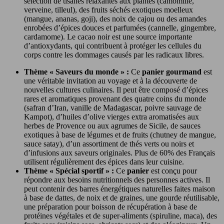
sélection de tisanes relaxantes aux plantes (camomille,
verveine, tilleul), des fruits séchés exotiques moelleux
(mangue, ananas, goji), des noix de cajou ou des amandes
enrobées d’épices douces et parfumées (cannelle, gingembre,
cardamome). Le cacao noir est une source importante
d’antioxydants, qui contribuent à protéger les cellules du
corps contre les dommages causés par les radicaux libres.
Thème « Saveurs du monde » :
Ce
panier gourmand
est
une véritable invitation au voyage et à la découverte de
nouvelles cultures culinaires. Il peut être composé d’épices
rares et aromatiques provenant des quatre coins du monde
(safran d’Iran, vanille de Madagascar, poivre sauvage de
Kampot), d’huiles d’olive vierges extra aromatisées aux
herbes de Provence ou aux agrumes de Sicile, de sauces
exotiques à base de légumes et de fruits (chutney de mangue,
sauce satay), d’un assortiment de thés verts ou noirs et
d’infusions aux saveurs originales. Plus de 60% des Français
utilisent régulièrement des épices dans leur cuisine.
Thème « Spécial sportif » :
Ce
panier
est conçu pour
répondre aux besoins nutritionnels des personnes actives. Il
peut contenir des barres énergétiques naturelles faites maison
à base de dattes, de noix et de graines, une gourde réutilisable,
une préparation pour boisson de récupération à base de
protéines végétales et de super-aliments (spiruline, maca), des