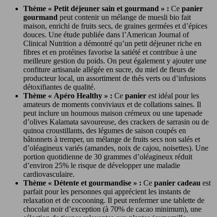
Thème « Petit déjeuner sain et gourmand » :
Ce
panier
gourmand
peut contenir un mélange de muesli bio fait
maison, enrichi de fruits secs, de graines germées et d’épices
douces. Une étude publiée dans l’American Journal of
Clinical Nutrition a démontré qu’un petit déjeuner riche en
fibres et en protéines favorise la satiété et contribue à une
meilleure gestion du poids. On peut également y ajouter une
confiture artisanale allégée en sucre, du miel de fleurs de
producteur local, un assortiment de thés verts ou d’infusions
détoxifiantes de qualité.
Thème « Apéro Healthy » :
Ce
panier
est idéal pour les
amateurs de moments conviviaux et de collations saines. Il
peut inclure un houmous maison crémeux ou une tapenade
d’olives Kalamata savoureuse, des crackers de sarrasin ou de
quinoa croustillants, des légumes de saison coupés en
bâtonnets à tremper, un mélange de fruits secs non salés et
d’oléagineux variés (amandes, noix de cajou, noisettes). Une
portion quotidienne de 30 grammes d’oléagineux réduit
d’environ 25% le risque de développer une maladie
cardiovasculaire.
Thème « Détente et gourmandise » :
Ce
panier cadeau
est
parfait pour les personnes qui apprécient les instants de
relaxation et de cocooning. Il peut renfermer une tablette de
chocolat noir d’exception (à 70% de cacao minimum), une