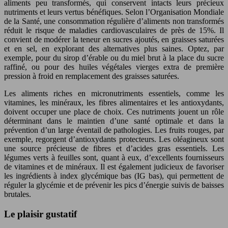
aliments peu transformés, qui conservent intacts leurs précieux
nutriments et leurs vertus bénéfiques. Selon l’Organisation Mondiale
de la Santé, une consommation régulière d’aliments non transformés
réduit le risque de maladies cardiovasculaires de près de 15%. Il
convient de modérer la teneur en sucres ajoutés, en graisses saturées
et en sel, en explorant des alternatives plus saines. Optez, par
exemple, pour du sirop d’érable ou du miel brut à la place du sucre
raffiné, ou pour des huiles végétales vierges extra de première
pression à froid en remplacement des graisses saturées.
Les aliments riches en micronutriments essentiels, comme les
vitamines, les minéraux, les fibres alimentaires et les antioxydants,
doivent occuper une place de choix. Ces nutriments jouent un rôle
déterminant dans le maintien d’une santé optimale et dans la
prévention d’un large éventail de pathologies. Les fruits rouges, par
exemple, regorgent d’antioxydants protecteurs. Les oléagineux sont
une source précieuse de fibres et d’acides gras essentiels. Les
légumes verts à feuilles sont, quant à eux, d’excellents fournisseurs
de vitamines et de minéraux. Il est également judicieux de favoriser
les ingrédients à index glycémique bas (IG bas), qui permettent de
réguler la glycémie et de prévenir les pics d’énergie suivis de baisses
brutales.
Le plaisir gustatif