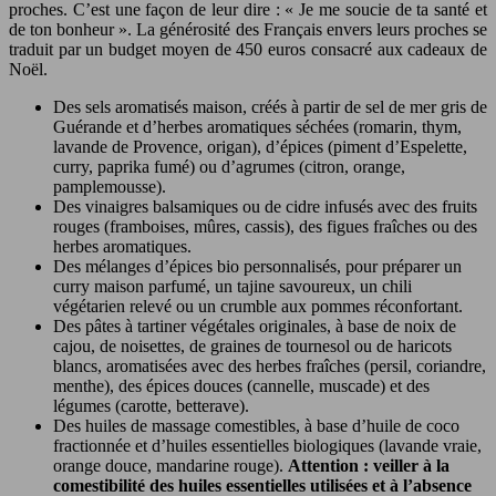
proches. C’est une façon de leur dire : « Je me soucie de ta santé et
de ton bonheur ». La générosité des Français envers leurs proches se
traduit par un budget moyen de 450 euros consacré aux cadeaux de
Noël.
Des sels aromatisés maison, créés à partir de sel de mer gris de
Guérande et d’herbes aromatiques séchées (romarin, thym,
lavande de Provence, origan), d’épices (piment d’Espelette,
curry, paprika fumé) ou d’agrumes (citron, orange,
pamplemousse).
Des vinaigres balsamiques ou de cidre infusés avec des fruits
rouges (framboises, mûres, cassis), des figues fraîches ou des
herbes aromatiques.
Des mélanges d’épices bio personnalisés, pour préparer un
curry maison parfumé, un tajine savoureux, un chili
végétarien relevé ou un crumble aux pommes réconfortant.
Des pâtes à tartiner végétales originales, à base de noix de
cajou, de noisettes, de graines de tournesol ou de haricots
blancs, aromatisées avec des herbes fraîches (persil, coriandre,
menthe), des épices douces (cannelle, muscade) et des
légumes (carotte, betterave).
Des huiles de massage comestibles, à base d’huile de coco
fractionnée et d’huiles essentielles biologiques (lavande vraie,
orange douce, mandarine rouge).
Attention : veiller à la
comestibilité des huiles essentielles utilisées et à l’absence