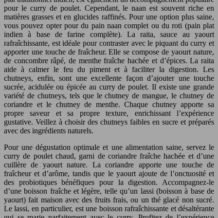
pour le curry de poulet. Cependant, le naan est souvent riche en
matières grasses et en glucides raffinés. Pour une option plus saine,
vous pouvez opter pour du pain naan complet ou du roti (pain plat
indien à base de farine complète). La raita, sauce au yaourt
rafraîchissante, est idéale pour contraster avec le piquant du curry et
apporter une touche de fraîcheur. Elle se compose de yaourt nature,
de concombre râpé, de menthe fraîche hachée et d’épices. La raita
aide à calmer le feu du piment et à faciliter la digestion. Les
chutneys, enfin, sont une excellente façon d’ajouter une touche
sucrée, acidulée ou épicée au curry de poulet. Il existe une grande
variété de chutneys, tels que le chutney de mangue, le chutney de
coriandre et le chutney de menthe. Chaque chutney apporte sa
propre saveur et sa propre texture, enrichissant l’expérience
gustative. Veillez à choisir des chutneys faibles en sucre et préparés
avec des ingrédients naturels.
Pour une dégustation optimale et une alimentation saine, servez le
curry de poulet chaud, garni de coriandre fraîche hachée et d’une
cuillère de yaourt nature. La coriandre apporte une touche de
fraîcheur et d’arôme, tandis que le yaourt ajoute de l’onctuosité et
des probiotiques bénéfiques pour la digestion. Accompagnez-le
d’une boisson fraîche et légère, telle qu’un lassi (boisson à base de
yaourt) fait maison avec des fruits frais, ou un thé glacé non sucré.
Le lassi, en particulier, est une boisson rafraîchissante et désaltérante
qui se marie parfaitement avec le curry. Profitez de l’expérience