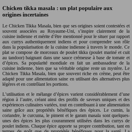
Chicken tikka masala : un plat populaire aux
origines incertaines
Le Chicken Tikka Masala, bien que ses origines soient contestées et
souvent associées au Royaume-Uni, s’inspire clairement de la
cuisine indienne et mérite d’être mentionné pour le situer par rapport
aux currys authentiquement indiens et pour comprendre son rôle
dans la popularisation de la cuisine indienne à travers le monde. Ce
plat se compose de morceaux de poulet tikka (poulet mariné et cuit
au tandoor) baignant dans une sauce crémeuse à base de tomate et
d’épices. Sa popularité mondiale en fait un ambassadeur de la
cuisine indienne, bien que sa véritable origine reste un mystère. Le
Chicken Tikka Masala, bien que souvent riche en crème, peut être
adapté pour une alimentation saine en utilisant des alternatives plus
légères et en contrôlant les portions.
L’utilisation et le mélange d’épices varient considérablement d’une
région à l’autre, créant ainsi des profils de saveurs uniques et des
expériences culinaires variées, tout en contribuant à une alimentation
saine grâce aux propriétés bénéfiques des épices. Le cumin, la
coriandre, le curcuma, le piment et le garam masala sont quelques-
unes des épices les plus couramment utilisées dans les currys de
poulet indiens. Chaque épice apporte sa propre contribution, tant en
termes de goût que de propriétés bénéfiques pour la santé. La