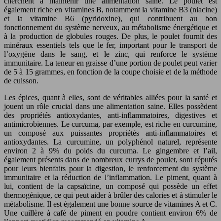
cherchent à maintenir une alimentation saine. Le poulet est
également riche en vitamines B, notamment la vitamine B3 (niacine)
et la vitamine B6 (pyridoxine), qui contribuent au bon
fonctionnement du système nerveux, au métabolisme énergétique et
à la production de globules rouges. De plus, le poulet fournit des
minéraux essentiels tels que le fer, important pour le transport de
l’oxygène dans le sang, et le zinc, qui renforce le système
immunitaire. La teneur en graisse d’une portion de poulet peut varier
de 5 à 15 grammes, en fonction de la coupe choisie et de la méthode
de cuisson.
Les épices, quant à elles, sont de véritables alliées pour la santé et
jouent un rôle crucial dans une alimentation saine. Elles possèdent
des propriétés antioxydantes, anti-inflammatoires, digestives et
antimicrobiennes. Le curcuma, par exemple, est riche en curcumine,
un composé aux puissantes propriétés anti-inflammatoires et
antioxydantes. La curcumine, un polyphénol naturel, représente
environ 2 à 9% du poids du curcuma. Le gingembre et l’ail,
également présents dans de nombreux currys de poulet, sont réputés
pour leurs bienfaits pour la digestion, le renforcement du système
immunitaire et la réduction de l’inflammation. Le piment, quant à
lui, contient de la capsaïcine, un composé qui possède un effet
thermogénique, ce qui peut aider à brûler des calories et à stimuler le
métabolisme. Il est également une bonne source de vitamines A et C.
Une cuillère à café de piment en poudre contient environ 6% de