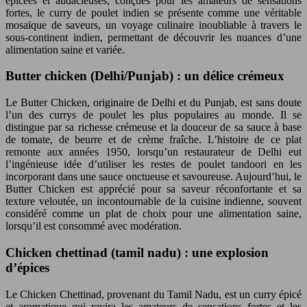
épicées et audacieuses, conçues pour les amateurs de sensations
fortes, le curry de poulet indien se présente comme une véritable
mosaïque de saveurs, un voyage culinaire inoubliable à travers le
sous-continent indien, permettant de découvrir les nuances d’une
alimentation saine et variée.
Butter chicken (Delhi/Punjab) : un délice crémeux
Le Butter Chicken, originaire de Delhi et du Punjab, est sans doute
l’un des currys de poulet les plus populaires au monde. Il se
distingue par sa richesse crémeuse et la douceur de sa sauce à base
de tomate, de beurre et de crème fraîche. L’histoire de ce plat
remonte aux années 1950, lorsqu’un restaurateur de Delhi eut
l’ingénieuse idée d’utiliser les restes de poulet tandoori en les
incorporant dans une sauce onctueuse et savoureuse. Aujourd’hui, le
Butter Chicken est apprécié pour sa saveur réconfortante et sa
texture veloutée, un incontournable de la cuisine indienne, souvent
considéré comme un plat de choix pour une alimentation saine,
lorsqu’il est consommé avec modération.
Chicken chettinad (tamil nadu) : une explosion
d’épices
Le Chicken Chettinad, provenant du Tamil Nadu, est un curry épicé
et aromatique qui ravira les amateurs de sensations fortes et les