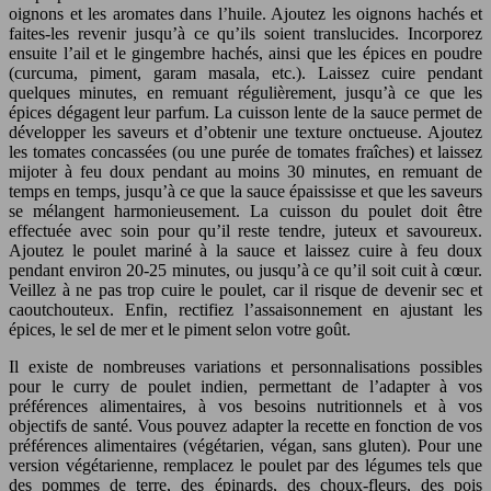
oignons et les aromates dans l’huile. Ajoutez les oignons hachés et
faites-les revenir jusqu’à ce qu’ils soient translucides. Incorporez
ensuite l’ail et le gingembre hachés, ainsi que les épices en poudre
(curcuma, piment, garam masala, etc.). Laissez cuire pendant
quelques minutes, en remuant régulièrement, jusqu’à ce que les
épices dégagent leur parfum. La cuisson lente de la sauce permet de
développer les saveurs et d’obtenir une texture onctueuse. Ajoutez
les tomates concassées (ou une purée de tomates fraîches) et laissez
mijoter à feu doux pendant au moins 30 minutes, en remuant de
temps en temps, jusqu’à ce que la sauce épaississe et que les saveurs
se mélangent harmonieusement. La cuisson du poulet doit être
effectuée avec soin pour qu’il reste tendre, juteux et savoureux.
Ajoutez le poulet mariné à la sauce et laissez cuire à feu doux
pendant environ 20-25 minutes, ou jusqu’à ce qu’il soit cuit à cœur.
Veillez à ne pas trop cuire le poulet, car il risque de devenir sec et
caoutchouteux. Enfin, rectifiez l’assaisonnement en ajustant les
épices, le sel de mer et le piment selon votre goût.
Il existe de nombreuses variations et personnalisations possibles
pour le curry de poulet indien, permettant de l’adapter à vos
préférences alimentaires, à vos besoins nutritionnels et à vos
objectifs de santé. Vous pouvez adapter la recette en fonction de vos
préférences alimentaires (végétarien, végan, sans gluten). Pour une
version végétarienne, remplacez le poulet par des légumes tels que
des pommes de terre, des épinards, des choux-fleurs, des pois