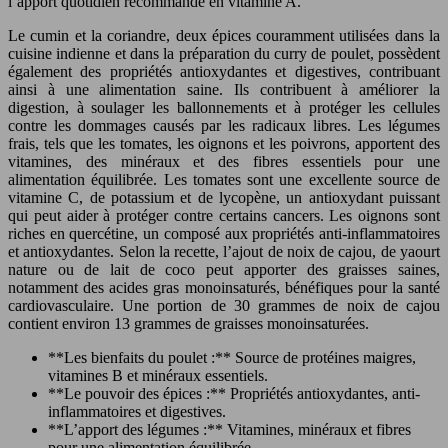
l’apport quotidien recommandé en vitamine A.
Le cumin et la coriandre, deux épices couramment utilisées dans la
cuisine indienne et dans la préparation du curry de poulet, possèdent
également des propriétés antioxydantes et digestives, contribuant
ainsi à une alimentation saine. Ils contribuent à améliorer la
digestion, à soulager les ballonnements et à protéger les cellules
contre les dommages causés par les radicaux libres. Les légumes
frais, tels que les tomates, les oignons et les poivrons, apportent des
vitamines, des minéraux et des fibres essentiels pour une
alimentation équilibrée. Les tomates sont une excellente source de
vitamine C, de potassium et de lycopène, un antioxydant puissant
qui peut aider à protéger contre certains cancers. Les oignons sont
riches en quercétine, un composé aux propriétés anti-inflammatoires
et antioxydantes. Selon la recette, l’ajout de noix de cajou, de yaourt
nature ou de lait de coco peut apporter des graisses saines,
notamment des acides gras monoinsaturés, bénéfiques pour la santé
cardiovasculaire. Une portion de 30 grammes de noix de cajou
contient environ 13 grammes de graisses monoinsaturées.
**Les bienfaits du poulet :** Source de protéines maigres,
vitamines B et minéraux essentiels.
**Le pouvoir des épices :** Propriétés antioxydantes, anti-
inflammatoires et digestives.
**L’apport des légumes :** Vitamines, minéraux et fibres
pour une alimentation équilibrée.