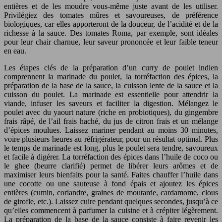
entières et de les moudre vous-même juste avant de les utiliser.
Privilégiez des tomates mûres et savoureuses, de préférence
biologiques, car elles apporteront de la douceur, de l’acidité et de la
richesse à la sauce. Des tomates Roma, par exemple, sont idéales
pour leur chair charnue, leur saveur prononcée et leur faible teneur
en eau.
Les étapes clés de la préparation d’un curry de poulet indien
comprennent la marinade du poulet, la torréfaction des épices, la
préparation de la base de la sauce, la cuisson lente de la sauce et la
cuisson du poulet. La marinade est essentielle pour attendrir la
viande, infuser les saveurs et faciliter la digestion. Mélangez le
poulet avec du yaourt nature (riche en probiotiques), du gingembre
frais râpé, de l’ail frais haché, du jus de citron frais et un mélange
d’épices moulues. Laissez mariner pendant au moins 30 minutes,
voire plusieurs heures au réfrigérateur, pour un résultat optimal. Plus
le temps de marinade est long, plus le poulet sera tendre, savoureux
et facile à digérer. La torréfaction des épices dans l’huile de coco ou
le ghee (beurre clarifié) permet de libérer leurs arômes et de
maximiser leurs bienfaits pour la santé. Faites chauffer l’huile dans
une cocotte ou une sauteuse à fond épais et ajoutez les épices
entières (cumin, coriandre, graines de moutarde, cardamome, clous
de girofle, etc.). Laissez cuire pendant quelques secondes, jusqu’à ce
qu’elles commencent à parfumer la cuisine et à crépiter légèrement.
La préparation de la base de la sauce consiste à faire revenir les