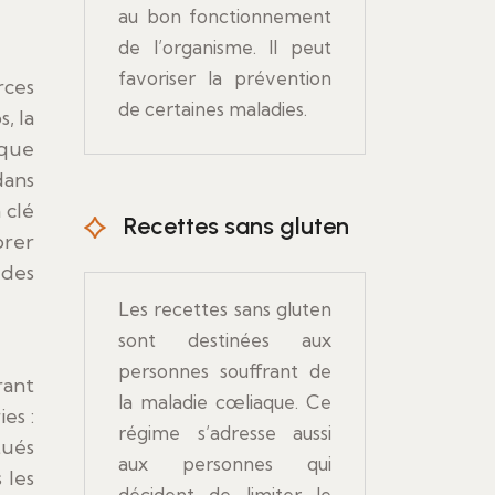
au bon fonctionnement
de l’organisme. Il peut
favoriser la prévention
rces
de certaines maladies.
, la
aque
dans
 clé
Recettes sans gluten
orer
 des
Les recettes sans gluten
sont destinées aux
personnes souffrant de
rant
la maladie cœliaque. Ce
es :
régime s’adresse aussi
tués
aux personnes qui
 les
décident de limiter le