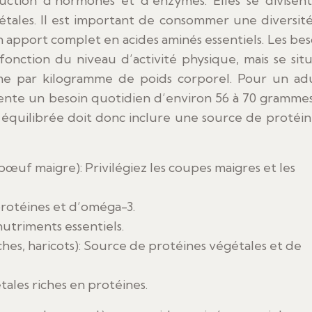
oduction d’hormones et d’enzymes. Elles se divisen
étales. Il est important de consommer une diversit
 apport complet en acides aminés essentiels. Les bes
fonction du niveau d’activité physique, mais se sit
me par kilogramme de poids corporel. Pour un ad
sente un besoin quotidien d’environ 56 à 70 gramme
 équilibrée doit donc inclure une source de protéin
bœuf maigre): Privilégiez les coupes maigres et les
protéines et d’oméga-3.
utriments essentiels.
ches, haricots): Source de protéines végétales et de
ales riches en protéines.