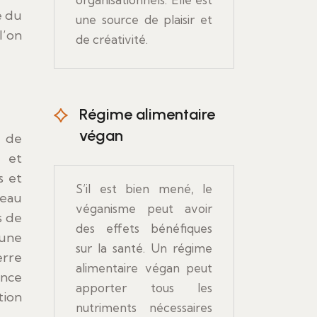
e du
une source de plaisir et
l’on
de créativité.
Régime alimentaire
végan
 et
s et
S’il est bien mené, le
veau
véganisme peut avoir
s de
des effets bénéfiques
 une
sur la santé. Un régime
erre
alimentaire végan peut
ance
apporter tous les
tion
nutriments nécessaires