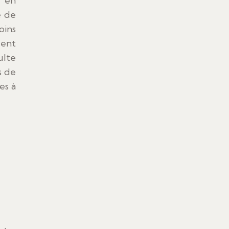
t en
é de
oins
uent
ulte
s de
es à