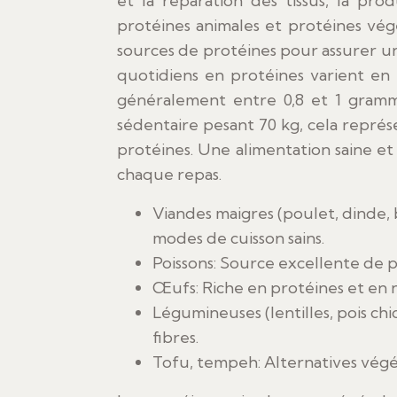
et la réparation des tissus, la pr
protéines animales et protéines vég
sources de protéines pour assurer un
quotidiens en protéines varient en 
généralement entre 0,8 et 1 gram
sédentaire pesant 70 kg, cela repré
protéines. Une alimentation saine et
chaque repas.
Viandes maigres (poulet, dinde, 
modes de cuisson sains.
Poissons: Source excellente de 
Œufs: Riche en protéines et en n
Légumineuses (lentilles, pois chi
fibres.
Tofu, tempeh: Alternatives végét