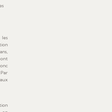
es
 les
tion
ans,
sont
donc
 Par
taux
tion