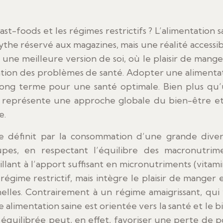
ythe réservé aux magazines, mais une réalité accessib
 une meilleure version de soi, où le plaisir de mange
ention des problèmes de santé. Adopter une alimenta
 long terme pour une santé optimale. Bien plus qu
elle représente une approche globale du bien-être e
e.
 se définit par la consommation d’une grande diver
oupes, en respectant l’équilibre des macronutrim
eillant à l’apport suffisant en micronutriments (vitami
régime restrictif, mais intègre le plaisir de manger e
lles. Contrairement à un régime amaigrissant, qui 
 alimentation saine est orientée vers la santé et le b
équilibrée peut, en effet, favoriser une perte de p