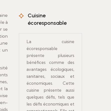
Cuisine
le à
écoresponsable
r se
tion
La cuisine
’une
écoresponsable
t un
présente plusieurs
bénéfices comme des
sité
avantages écologiques,
ents
sanitaires, sociaux et
nes,
économiques. Cette
t la
cuisine présente aussi
vise
quelques défis, tels que
ien-
les défis économiques et
oids
organisationnels. Elle est