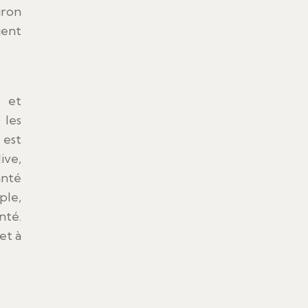
iron
ient
s et
 les
 est
ive,
anté
ple,
nté.
et à