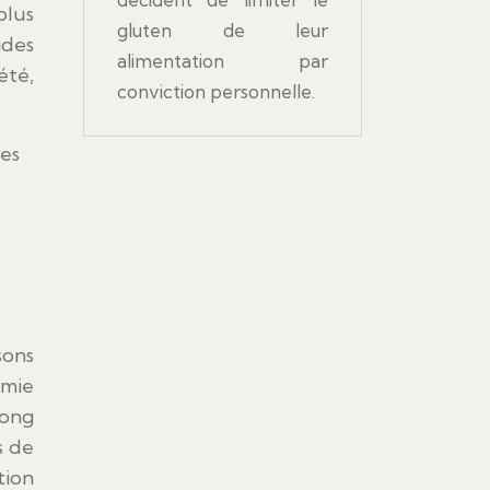
plus
gluten de leur
ides
alimentation par
été,
conviction personnelle.
hes
sons
émie
long
s de
tion