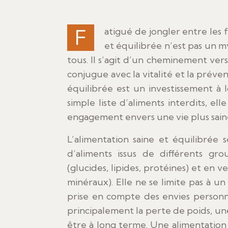
Fatigué de jongler entre les fast-foods et les régimes restrictifs ? L’alimentation saine
et équilibrée n’est pas un m
tous. Il s’agit d’un cheminement vers
conjugue avec la vitalité et la prév
équilibrée est un investissement à
simple liste d’aliments interdits, 
engagement envers une vie plus sain
L’alimentation saine et équilibrée
d’aliments issus de différents gr
(glucides, lipides, protéines) et en v
minéraux). Elle ne se limite pas à un 
prise en compte des envies personne
principalement la perte de poids, une
être à long terme. Une alimentation 