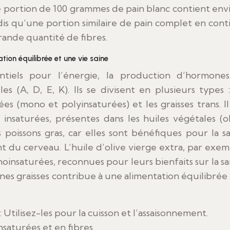
e portion de 100 grammes de pain blanc contient env
is qu’une portion similaire de pain complet en cont
ande quantité de fibres.
tion équilibrée et une vie saine
sentiels pour l’énergie, la production d’hormone
es (A, D, E, K). Ils se divisent en plusieurs types :
rées (mono et polyinsaturées) et les graisses trans. Il
s insaturées, présentes dans les huiles végétales (ol
les poissons gras, car elles sont bénéfiques pour la s
t du cerveau. L’huile d’olive vierge extra, par exem
oinsaturées, reconnues pour leurs bienfaits sur la sa
s graisses contribue à une alimentation équilibrée 
): Utilisez-les pour la cuisson et l’assaisonnement.
saturées et en fibres.